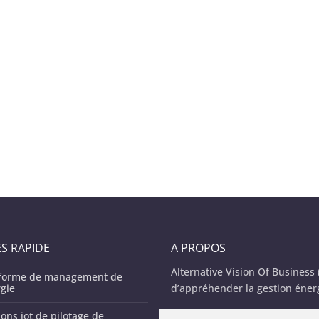
S RAPIDE
A PROPOS
Alternative Vision Of Business
eforme de management de
rgie
d’appréhender la gestion éner
Produit de la rencontre entre 
ions iot de pilotage de