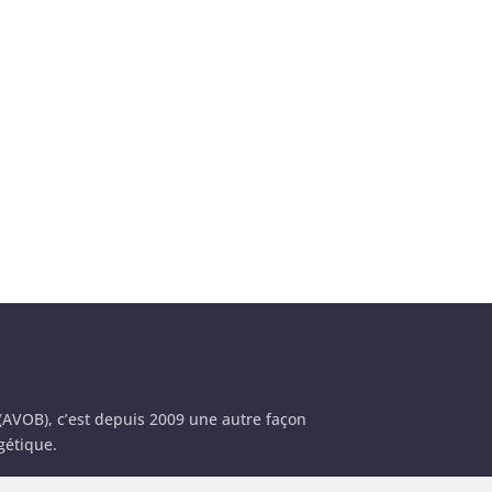
 (AVOB), c’est depuis 2009 une autre façon
gétique.
l’innovation numérique et les enjeux