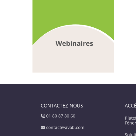
CONTACTEZ-NOUS
ACCÈ
01 80 87 80 60
Plat
l’éne
contact@avob.com
Solut