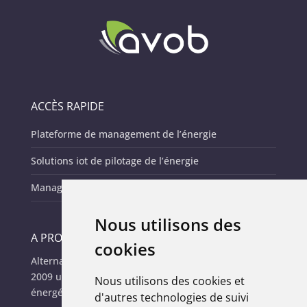
ACCÈS RAPIDE
Plateforme de management de l’énergie
Solutions iot de pilotage de l’énergie
Management de l’énergie des parc it
Nous utilisons des
A PROPOS
cookies
Alternative Vision Of Business (AVOB), c’est depuis
2009 une autre façon d’appréhender la gestion
Nous utilisons des cookies et
énergétique.
d'autres technologies de suivi