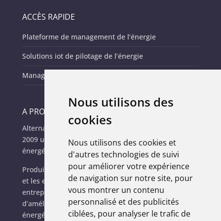
ACCÈS RAPIDE
Plateforme de management de l’énergie
Solutions iot de pilotage de l’énergie
Management de l’énergie des parc it
Nous utilisons des
A PROPOS
cookies
Alternative Vision Of Business (AVOB), c’est depuis
2009 une autre façon d’appréhender la gestion
Nous utilisons des cookies et
énergétique.
d'autres technologies de suivi
pour améliorer votre expérience
Produit de la rencontre entre l’innovation numérique
de navigation sur notre site, pour
et les enjeux écologiques actuels, AVOB permet aux
vous montrer un contenu
entreprises, collectivités et fournisseurs d’énergie
personnalisé et des publicités
d’améliorer leurs performances techniques et
ciblées, pour analyser le trafic de
énergétiques.