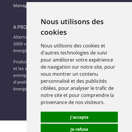
Management de l’énergie des parc it
Nous utilisons des
A PROPOS
cookies
Alternative Vision Of Business (AVOB), c’est depuis
2009 une autre façon d’appréhender la gestion
Nous utilisons des cookies et
énergétique.
d'autres technologies de suivi
pour améliorer votre expérience
Produit de la rencontre entre l’innovation numérique
de navigation sur notre site, pour
et les enjeux écologiques actuels, AVOB permet aux
vous montrer un contenu
entreprises, collectivités et fournisseurs d’énergie
personnalisé et des publicités
d’améliorer leurs performances techniques et
ciblées, pour analyser le trafic de
énergétiques.
notre site et pour comprendre la
provenance de nos visiteurs.
J'accepte
Je refuse